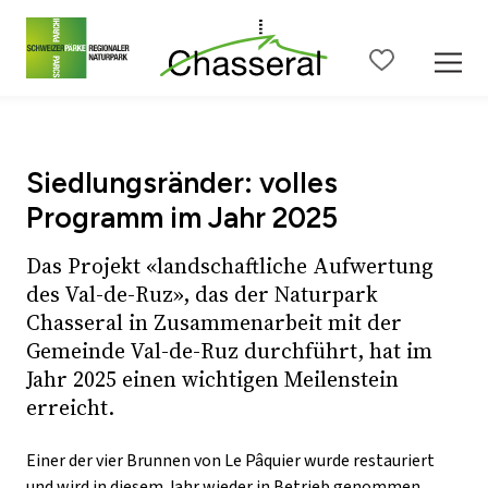
Zum Seiteninhalt
Zur Hauptnavigation
Zur Metanavigation
Zur S
Siedlungsränder: volles
Programm im Jahr 2025
Das Projekt «landschaftliche Aufwertung
des Val-de-Ruz», das der Naturpark
Chasseral in Zusammenarbeit mit der
Gemeinde Val-de-Ruz durchführt, hat im
Jahr 2025 einen wichtigen Meilenstein
erreicht.
Einer der vier Brunnen von Le Pâquier wurde restauriert
und wird in diesem Jahr wieder in Betrieb genommen.