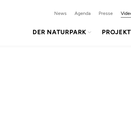
ur Sprachnavigation
Zum Footer
News
Agenda
Presse
Vide
DER NATURPARK
PROJEK