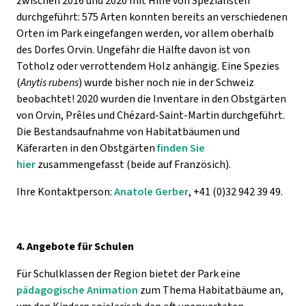
zwischen 2016 und 2020 mit Hilfe von Spezialisten
durchgeführt: 575 Arten konnten bereits an verschiedenen
Orten im Park eingefangen werden, vor allem oberhalb
des Dorfes Orvin. Ungefähr die Hälfte davon ist von
Totholz oder verrottendem Holz anhängig. Eine Spezies
(
Anytis rubens
) wurde bisher noch nie in der Schweiz
beobachtet! 2020 wurden die Inventare in den Obstgärten
von Orvin, Prêles und Chézard-Saint-Martin durchgeführt.
Die Bestandsaufnahme von Habitatbäumen und
Käferarten in den Obstgärten
finden Sie
hier
zusammengefasst (beide auf Französich).
Ihre Kontaktperson:
Anatole Gerber
, +41 (0)32 942 39 49.
4. Angebote für Schulen
Für Schulklassen der Region bietet der Park eine
pädagogische Animation
zum Thema Habitatbäume an,