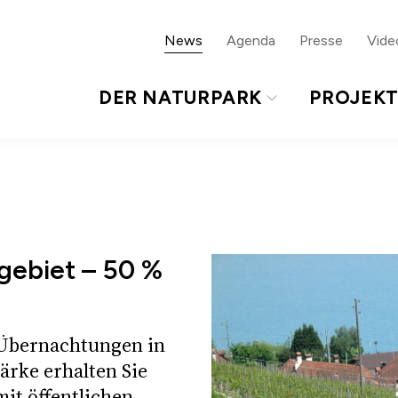
ur Sprachnavigation
Zum Footer
News
Agenda
Presse
Vide
DER NATURPARK
PROJEK
gebiet – 50 %
 Übernachtungen in
ärke erhalten Sie
it öffentlichen