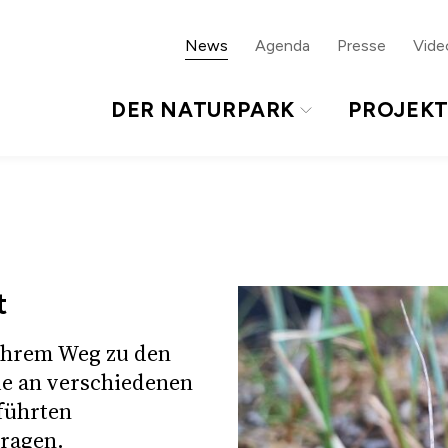
ur Sprachnavigation
Zum Footer
News
Agenda
Presse
Vide
DER NATURPARK
PROJEK
t
ihrem Weg zu den
e an verschiedenen
führten
ragen.