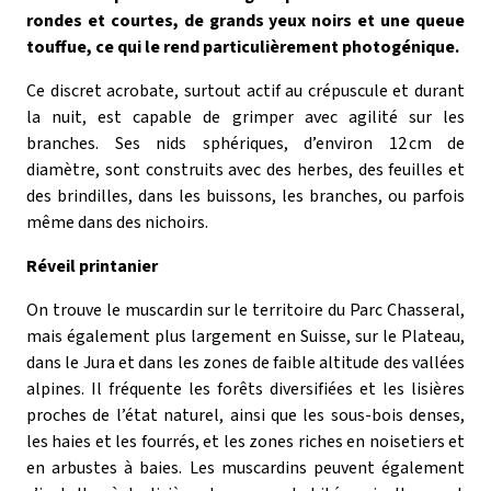
rondes et courtes, de grands yeux noirs et une queue
touffue, ce qui le rend particulièrement photog
é
nique.
Ce discret acrobate, surtout actif au cr
é
puscule et durant
la nuit, est capable de grimper avec agilité sur les
branches. Ses nids sphériques, d’environ 12
cm de
diam
è
tre, sont construits avec des herbes, des feuilles et
des brindilles, dans les buissons, les branches, ou parfois
m
ê
me dans des nichoirs.
Réveil printanier
On trouve le muscardin sur le territoire du Parc Chasseral,
mais également plus largement en Suisse, sur le Plateau,
dans le Jura et dans les zones de faible altitude des vallées
alpines. Il fréquente les forêts diversifiées et les lisières
proches de l’état naturel, ainsi que les sous-bois denses,
les haies et les fourrés, et les zones riches en noisetiers et
en arbustes à baies. Les muscardins peuvent également