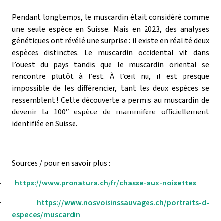
Pendant longtemps, le muscardin était considéré comme
une seule espèce en Suisse. Mais en 2023, des analyses
génétiques ont révélé une surprise
: il existe en r
é
alit
é
deux
esp
è
ces distinctes. Le muscardin occidental vit dans
l
’
ouest du pays tandis que le muscardin oriental se
rencontre plut
ô
t
à
l
’
est.
À
l
’œ
il nu, il est presque
impossible de les diff
é
rencier, tant les deux espèces se
ressemblent
! Cette d
é
couverte a permis au muscardin de
devenir la 100
ᵉ
espèce de mammifère officiellement
identifiée en Suisse.
Sources / pour en savoir plus :
·
https://www.pronatura.ch/fr/chasse-aux-noisettes
·
https://www.nosvoisinssauvages.ch/portraits-d-
especes/muscardin