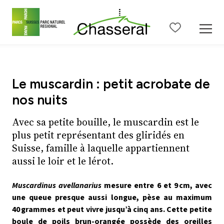
Contenu de la page
Menu principal
Menu méta
Menu de langue
Ba
Le muscardin : petit acrobate de
nos nuits
Avec sa petite bouille, le muscardin est le
plus petit représentant des gliridés en
Suisse, famille à laquelle appartiennent
aussi le loir et le lérot.
Muscardinus avellanarius
mesure entre 6 et 9
cm, avec
une queue presque aussi longue, p
è
se au maximum
40
grammes et peut vivre jusqu
’à
cinq ans. Cette petite
boule de poils brun-orang
ée
poss
è
de des oreilles