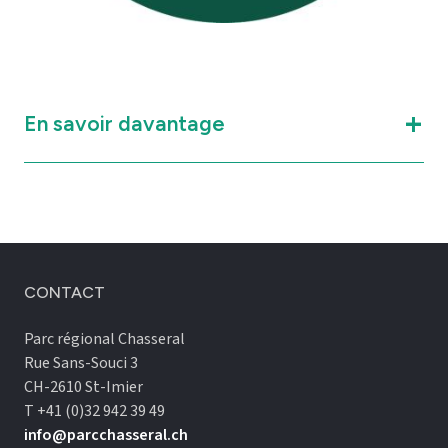
En savoir davantage
CONTACT
Parc régional Chasseral
Rue Sans-Souci 3
CH-2610 St-Imier
T +41 (0)32 942 39 49
info@parcchasseral.ch