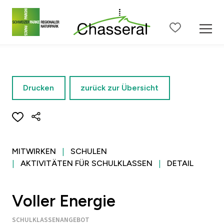
Zum Seiteninhalt
Zur Hauptnavigation
Zur Metanavigation
Zur S
Drucken
zurück zur Übersicht
MITWIRKEN
SCHULEN
AKTIVITÄTEN FÜR SCHULKLASSEN
DETAIL
Voller Energie
SCHULKLASSENANGEBOT