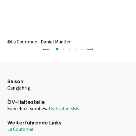
©La Couronne - Daniel Mueller
©La
Saison
Ganzjährig
ÖV-Haltestelle
Sonceboz-Sombeval
Fahrplan SBB
Weiterführende Links
La Couronne