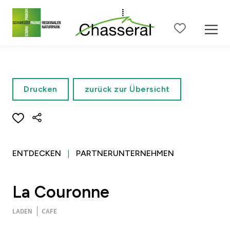
Zum Seiteninhalt
Zur Hauptnavigation
Zur Metanavigation
Zur S
Drucken
zurück zur Übersicht
ENTDECKEN
PARTNERUNTERNEHMEN
La Couronne
LADEN
CAFE