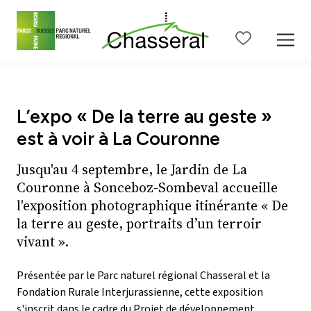
Contenu de la page
Menu principal
Menu méta
Menu de langue
Ba
L’expo « De la terre au geste »
est à voir à La Couronne
Jusqu'au 4 septembre, le Jardin de La
Couronne à Sonceboz-Sombeval accueille
l'exposition photographique itinérante « De
la terre au geste, portraits d’un terroir
vivant ».
Présentée par le Parc naturel régional Chasseral et la
Fondation Rurale Interjurassienne, cette exposition
s'inscrit dans le cadre du Projet de développement