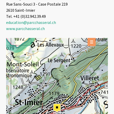
Rue Sans-Souci 3 - Case Postale 219
2610 Saint-Imier
Tel. +41 (0)32.942.39.49
education@parcchasseral.ch
www.parcchasseral.ch
OFFRES
Offre réservable
+
INFORMATIONS DE BASE