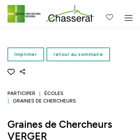
Contenu de la page
Menu principal
Menu méta
Menu de langue
Ba
Imprimer
retour au sommaire
PARTICIPER
ÉCOLES
GRAINES DE CHERCHEURS
Graines de Chercheurs
VERGER