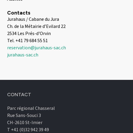
Contacts
Jurahaus / Cabane du Jura
Ch. de la Métairie d’Evilard 22
2534 Les Prés-d'Orvin
Tel. +41 79 684 55 51
reservation@jurahaus-sac.ch
jurahaus-sac.ch
CONTACT
Parc régional Chasseral
Rue Sans-Souci 3
CH-2610 St-Imier
T +41 (0)32 942 39 49