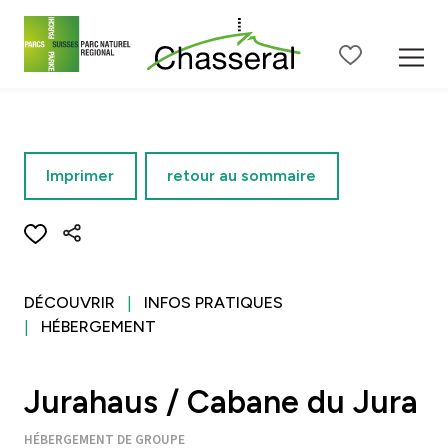
Contenu de la page
Menu principal
Menu méta
Menu de langue
Ba
Imprimer
retour au sommaire
DÉCOUVRIR
INFOS PRATIQUES
HÉBERGEMENT
Jurahaus / Cabane du Jura
HÉBERGEMENT DE GROUPE