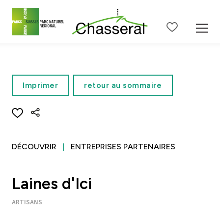
Contenu de la page
Menu principal
Menu méta
Menu de langue
Ba
Imprimer
retour au sommaire
DÉCOUVRIR
ENTREPRISES PARTENAIRES
Laines d'Ici
ARTISANS