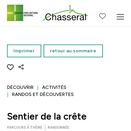
Contenu de la page
Menu principal
Menu méta
Menu de langue
Ba
Imprimer
retour au sommaire
DÉCOUVRIR
ACTIVITÉS
RANDOS ET DÉCOUVERTES
Sentier de la crête
PARCOURS À THÈME
RANDONNÉE