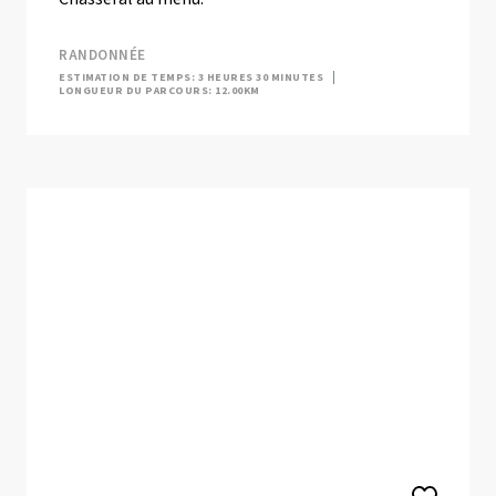
RANDONNÉE
ESTIMATION DE TEMPS: 3 HEURES 30 MINUTES
LONGUEUR DU PARCOURS: 12.00KM