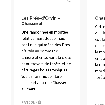
Les Prés-d'Orvin –
Chas
Chasseral
Cette
Une randonnée en montée
du Ch
relativement douce mais
est f
continue qui mène des Prés-
qui p
d‘Orvin au sommet du
la mo
Chasseral en suivant la crête
en do
et au travers de forêts et de
la mo
pâturages boisés typiques.
morda
Vue panoramique, flore
forêt
alpine et antenne Chasseral
au menu.
RANDONNÉE