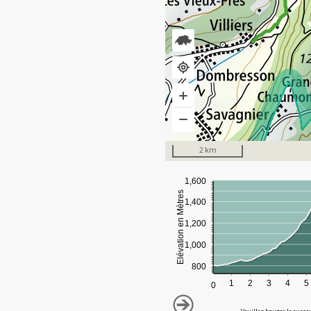
2 km
1,600
Elévation en Mètres
1,400
1,200
1,000
800
1
2
3
4
5
0